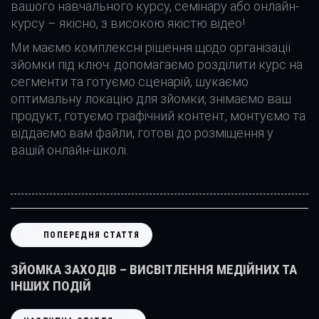
вашого навчального курсу, семінару або онлайн-
курсу – якісно, ​​з високою якістю відео!
Ми маємо комплексні рішення щодо організації
зйомки під ключ: допомагаємо розділити курс на
сегменти та готуємо сценарій, шукаємо
оптимальну локацію для зйомки, знімаємо ваш
продукт, готуємо графічний контент, монтуємо та
віддаємо вам файли, готові до розміщення у
вашій онлайн-школі.
П
ПОПЕРЕДНЯ СТАТТЯ
О
П
ЗЙОМКА ЗАХОДІВ – ВИСВІТЛЕННЯ МЕДІЙНИХ ТА
Е
ІНШИХ ПОДІЙ
Р
Е
Н