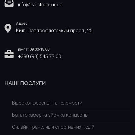
info@livestream.in.ua
Адрес
Київ, Повітрофлотський просп., 25
пн-пт: 09.00-18.00
+380 (98) 545 77 00
НАШІ ПОСЛУГИ
Відеоконференції та телемости
Багатокамерна зйомка концертів
Онлайн-трансляція спортивних подій