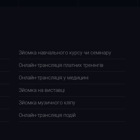
Зйомка навчального курсу чи семінару
Онлайн-трансляція платних тренінгів
Онлайн-трансляція у медицині
Зйомка на виставці
Зйомка музичного кліпу
Онлайн-трансляція подій