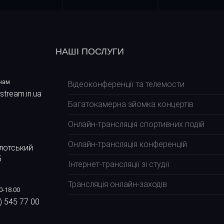
НАШІ ПОСЛУГИ
нам
Відеоконференції та телемости
stream.in.ua
Багатокамерна зйомка концертів
Онлайн-трансляція спортивних подій
Онлайн-трансляція конференцій
лотський
5
Інтернет-трансляції зі студії
Трансляція онлайн-заходів
0-18.00
) 545 77 00