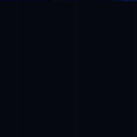
-конференції під ключ
ного спілкування з аудиторією організація та
ференції професійною командою є найкращим
ч дозволяє виключити будь-які обмеження,
тами ділових зустрічей, семінарів та лекцій.
підключати віддалених спікерів, які в режимі
ся до конференції, організованої у залі.