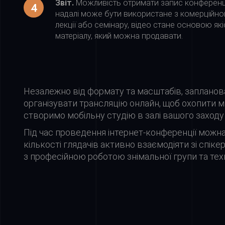
Звіт.
Можливість отримати запис конференції
надалі може бути використане з комерційно
лекції або семінару, відео стане основою я
матеріалу, який можна продавати.
Незалежно від формату та масштабів, запланов
організувати трансляцію онлайн, щоб охопити ма
створимо мобільну студію в залі вашого заходу 
Під час проведення інтернет-конференції можна
кількості глядачів активно взаємодіяти зі спіке
з професійною роботою знімальної групи та техн
Етапи підготовки та проведення