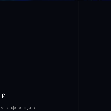
Організація онлайн
Для максимально ефектив
ТР ПОСЛУГ,
проведення онлайн-кон
.
рішенням. Онлайн-зустрі
пов’язані з офлайн-форма
Також інтернет дозволяє 
он-лайн можуть приєднати
ій
еоконференцій із