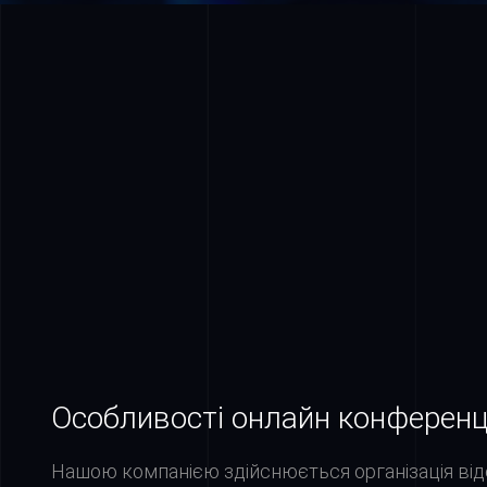
ОНЛАЙН-КОНФЕРЕНЦІЇ
ВИ МОЖЕТЕ ЗАМОВИТИ ЯК ПОВНИЙ СПЕК
ТАК І БУДЬ-ЯКИЙ НАБІР НЕОБХІДНИХ ВАМ
93
Події успішно відбулися
Особливості онлайн конференц
Нашою компанією здійснюється організація від