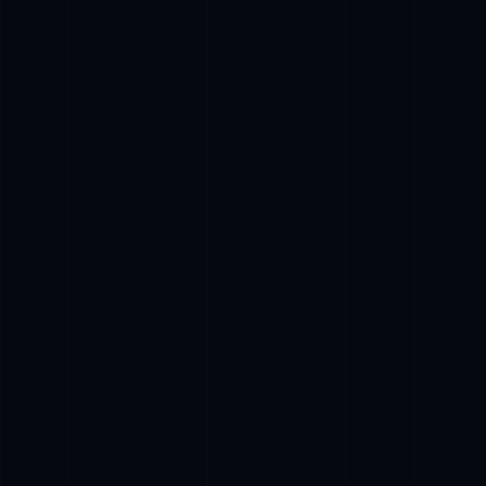
Організація онлайн-трансляції
Вашого свята від професіоналів