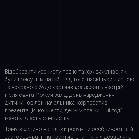
використовуємо кілька камер, щоб не прогаяти
жодного примітного моменту. І пам’ятайте, кожна
мить неповторна, тому варто відобразити її, щоб
яскраві спогади радували вас якнайдовше і
викликали на обличчі тільки милу посмішку.
Відобразити урочисту подію також важливо, як
бути присутнім на ній. І від того, наскільки якісною
та яскравою буде картинка, залежить настрій
після свята. Кожен захід: день народження
дитини, ювілей начальника, корпоратив,
презентація, концерти, день міста чи інші події
мають власну специфіку.
Тому важливо не тільки розуміти особливості, а й
застосовувати на практиці знання, які дозволять