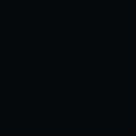
УРОЧИСТІ ПОДІЇ
ОНЛАЙН-ТРАНСЛЯЦІЯ УРОЧИСТИХ ПОДІЙ З
НАМИ – ЦЕ ЦІКАВО, ЛЕГКО ТА ВИГІДНО. МИ
ПРАЦЮЄМО ЧІТКО ТА ГРАМОТНО, ТОМУ
СТВОРЮЄМО ЛИШЕ ЯСКРАВІ, ЧІТКІ, ТВОРЧІ,
СУЧАСНІ, ВИСОКОТЕХНОЛОГІЧНІ ВІДЕО.
97
Події успішно відбулися
Онлайн-трансляція подій
Наші оператори зможуть привернути до себе
навіть найвибагливіших «акторів», щоб уловити
найцікавіші кадри для зйомки. Якщо це командні
змагання або інші «багатолюдні» події, то