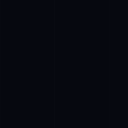
Проводимо онлайн-трансляції за вигідними
цінами
Full HD трансляція
Для трансляції вебінару достатньо однієї камери. Для
динамічніших ефірів потрібно кілька ракурсів.