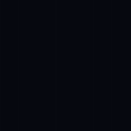
Організуємо "Під ключ"
Маємо великий досвід підготовки різноманітних подій.
Від приватних свят до корпоративних івентів.
Надаємо спеціалістів
У нашому штаті працюють досвідчені спеціалісти.
Звукорежисери, відеорежисери, оператори тощо.
Персональний підхід