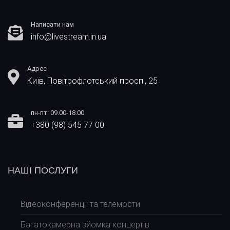
Написати нам
info@livestream.in.ua
Адрес
Київ, Повітрофлотський просп., 25
пн-пт: 09.00-18.00
+380 (98) 545 77 00
НАШІ ПОСЛУГИ
Відеоконференції та телемости
Багатокамерна зйомка концертів