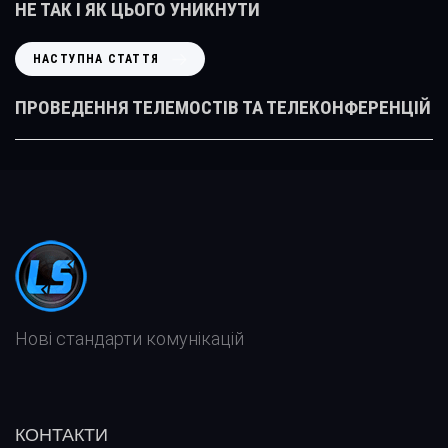
Е
НЕ ТАК І ЯК ЦЬОГО УНИКНУТИ
Р
Е
Н
НАСТУПНА СТАТТЯ
Д
А
Н
С
ПРОВЕДЕННЯ ТЕЛЕМОСТІВ ТА ТЕЛЕКОНФЕРЕНЦІЙ
Я
Т
С
У
Т
П
А
Н
Т
А
Т
С
Я
Т
А
Т
Т
Нові стандарти комунікацій
Я
КОНТАКТИ