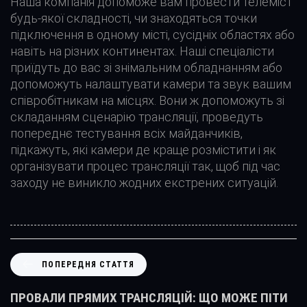
Наша компанія допоможе вам провести телеміст
будь-якої складності, чи знаходяться точки
підключення в одному місті, сусідніх областях або
навіть на різних континентах. Наші спеціалісти
приїдуть до вас зі знімальним обладнанням або
допоможуть налаштувати камери та звук вашим
співробітникам на місцях. Вони ж допоможуть зі
складанням сценарію трансляції, проведуть
попереднє тестування всіх майданчиків,
підкажуть, які камери де краще розмістити і як
організувати процес трансляції так, щоб під час
заходу не виникло жодних екстрених ситуацій.
П
ПОПЕРЕДНЯ СТАТТЯ
О
П
ПРОВАЛИ ПРЯМИХ ТРАНСЛЯЦІЙ: ЩО МОЖЕ ПІТИ