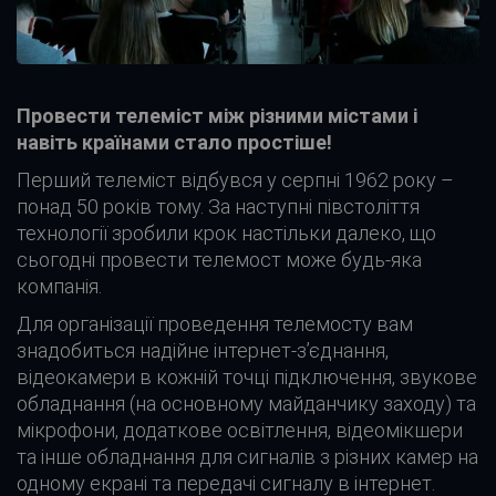
Провести телеміст між різними містами і
навіть країнами стало простіше!
Перший телеміст відбувся у серпні 1962 року –
понад 50 років тому. За наступні півстоліття
технології зробили крок настільки далеко, що
сьогодні провести телемост може будь-яка
компанія.
Для організації проведення телемосту вам
знадобиться надійне інтернет-з’єднання,
відеокамери в кожній точці підключення, звукове
обладнання (на основному майданчику заходу) та
мікрофони, додаткове освітлення, відеомікшери
та інше обладнання для сигналів з різних камер на
одному екрані та передачі сигналу в інтернет.