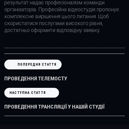
результат надає професіоналізм команди
організаторів. Професійна відеостудія пропонує
комплексне вирішення цього питання. Щоб
скористатися послугами високого рівня,
достатньо оформити відповідну заявку.
П
ПОПЕРЕДНЯ СТАТТЯ
О
П
ПРОВЕДЕННЯ ТЕЛЕМОСТУ
Е
Р
Н
НАСТУПНА СТАТТЯ
Е
А
Д
С
ПРОВЕДЕННЯ ТРАНСЛЯЦІЇ У НАШІЙ СТУДІЇ
Н
Т
Я
У
С
П