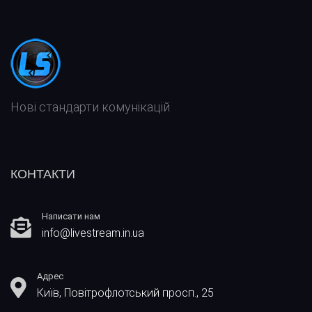
Т
Н
А
А
Т
С
Т
Т
Я
А
Т
Т
Нові стандарти комунікацій
Я
КОНТАКТИ
Написати нам
info@livestream.in.ua
Адрес
Київ, Повітрофлотський просп., 25