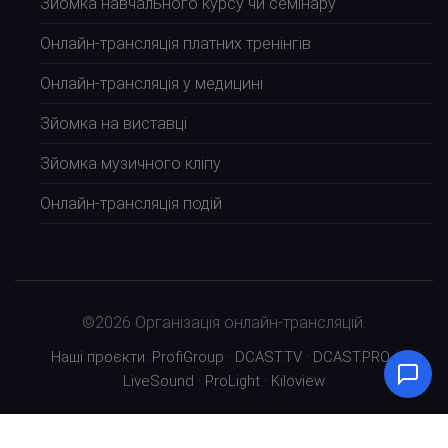
Зйомка навчального курсу чи семінару
Онлайн-трансляція платних тренінгів
Онлайн-трансляція у медицині
Зйомка на виставці
Зйомка музичного кліпу
Онлайн-трансляція подій
©2026 Організація онлайн-трансляцій.
Наші проєкти:
ProfiGroup
·
DCAST.TV
·
DCAST.PRO
·
LiveSound
·
ProLight
·
Kiloview