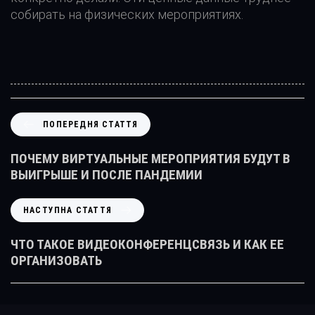
собирать на физических мероприятиях.
П
ПОПЕРЕДНЯ СТАТТЯ
О
П
ПОЧЕМУ ВИРТУАЛЬНЫЕ МЕРОПРИЯТИЯ БУДУТ В
Е
ВЫИГРЫШЕ И ПОСЛЕ ПАНДЕМИИ
Р
Е
Н
НАСТУПНА СТАТТЯ
Д
А
Н
С
ЧТО ТАКОЕ ВИДЕОКОНФЕРЕНЦСВЯЗЬ И КАК ЕЕ
Я
Т
ОРГАНИЗОВАТЬ
С
У
Т
П
А
Н
Т