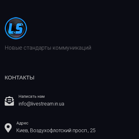
А
Т
С
Я
Т
А
Т
Т
Я
Новые стандарты коммуникаций
КОНТАКТЫ
Написать нам
info@livestream.in.ua
Адрес
Киев, Воздухофлотский просп., 25