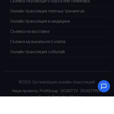
Съемка обучающего курса или семинара
Онлайн-трансляция платных тренингов
Онлайн-трансляция в медицине
Съемка на выставке
Съемка музыкального клипа
Онлайн-трансляция событий
©2026 Организация онлайн-трансляций.
Наши проекты:
ProfiGroup
·
DCAST.TV
·
DCAST.PRO
·
LiveSound
·
ProLight
·
Kiloview