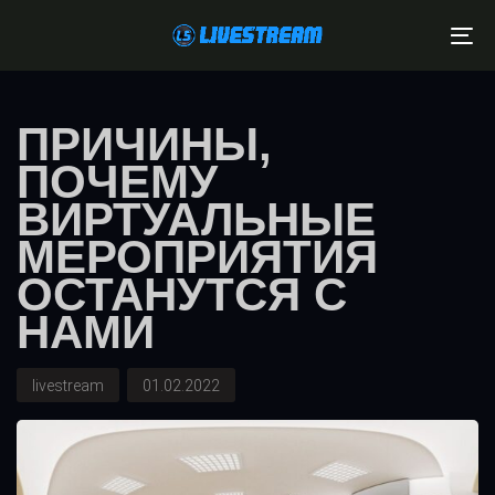
Skip
Skip
links
to
To
primary
na
Author
Published
navigation
on:
Skip
ПРИЧИНЫ,
to
ПОЧЕМУ
content
ВИРТУАЛЬНЫЕ
МЕРОПРИЯТИЯ
ОСТАНУТСЯ С
НАМИ
livestream
01.02.2022