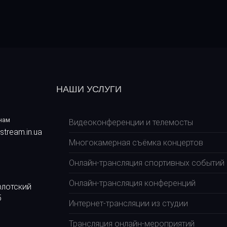
Т
У
П
Н
А
С
Т
А
НАШИ УСЛУГИ
Т
Т
Я
нам
Видеоконференции и телемосты
stream.in.ua
Многокамерная съёмка концертов
Онлайн-трансляция спортивных событий
Онлайн-трансляция конференций
флотский
5
Интернет-трансляции из студии
Трансляция онлайн-мероприятий