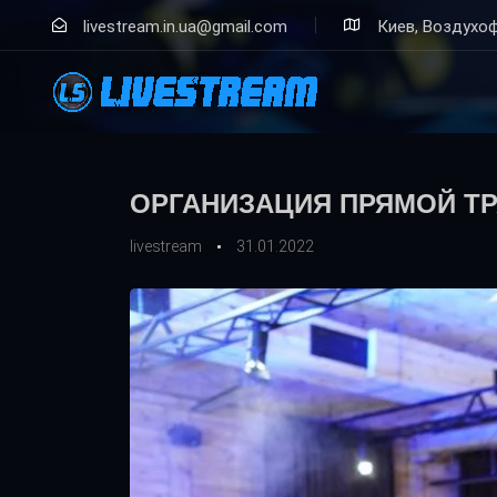
Skip
Skip
livestream.in.ua@gmail.com
Киев, Воздухоф
links
to
primary
navigation
Skip
to
Author
Published
content
on:
ОРГАНИЗАЦИЯ ПРЯМОЙ Т
livestream
31.01.2022